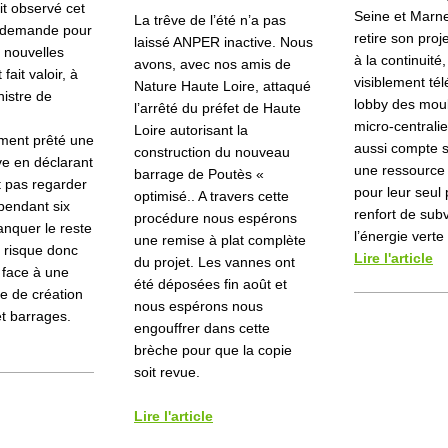
it observé cet
Seine et Marne
La trêve de l’été n’a pas
e demande pour
retire son proje
laissé ANPER inactive. Nous
e nouvelles
à la continuité,
avons, avec nos amis de
fait valoir, à
visiblement tél
Nature Haute Loire, attaqué
nistre de
lobby des moul
l’arrêté du préfet de Haute
micro-centralie
Loire autorisant la
ment prêté une
aussi compte 
construction du nouveau
ive en déclarant
une ressourc
barrage de Poutès «
t pas regarder
pour leur seul 
optimisé.. A travers cette
pendant six
renfort de sub
procédure nous espérons
nquer le reste
l’énergie verte
une remise à plat complète
 risque donc
Lire l'article
du projet. Les vannes ont
 face à une
été déposées fin août et
e de création
nous espérons nous
t barrages.
engouffrer dans cette
brèche pour que la copie
soit revue.
Lire l'article