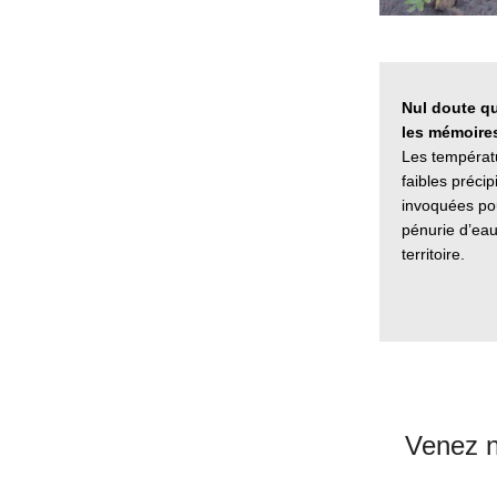
Nul doute qu
les mémoire
Les températu
faibles préci
invoquées pour
pénurie d’eau 
territoire.
Venez n