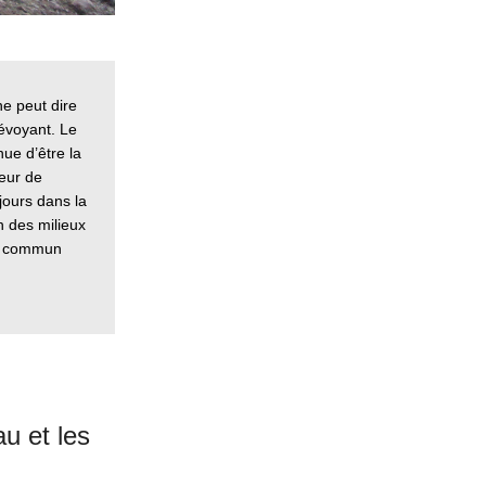
ne peut dire
évoyant. Le
nue d’être la
teur de
ujours dans la
 des milieux
en commun
u et les