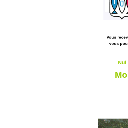
Vous receve
vous pouv
Nul 
Mob