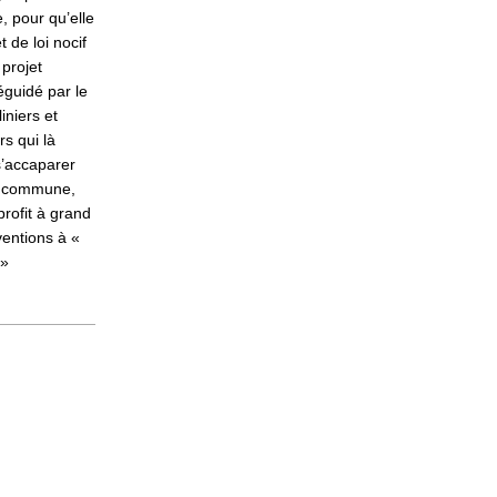
, pour qu’elle
t de loi nocif
 projet
éguidé par le
iniers et
rs qui là
s’accaparer
e commune,
profit à grand
ventions à «
 »