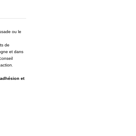
ssade ou le
ts de
ogne et dans
conseil
action.
 adhésion et