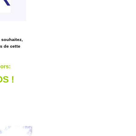
e souhaitez,
s de cette
lors:
OS !