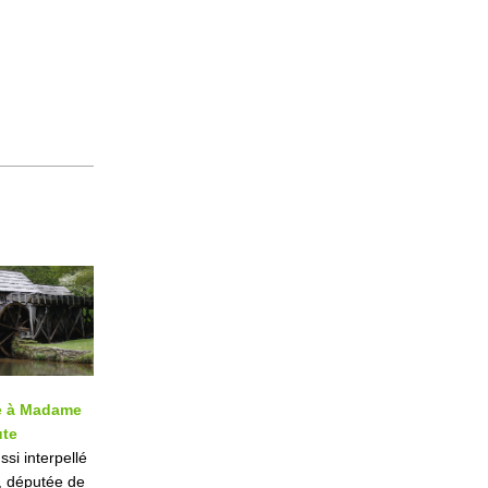
te à Madame
ute
si interpellé
 députée de