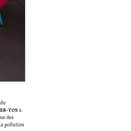
 du
ER-TOS
a
que des
 la pollution