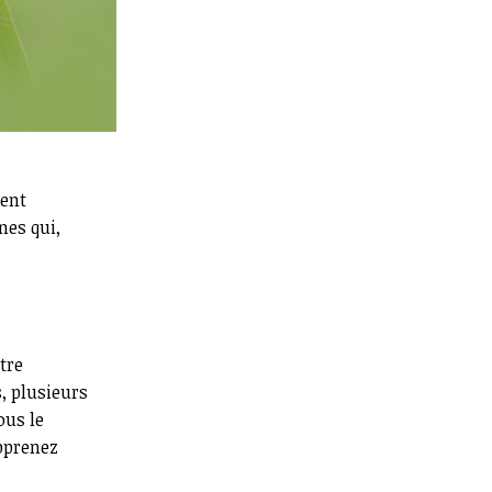
dent
nes qui,
tre
s, plusieurs
ous le
pprenez