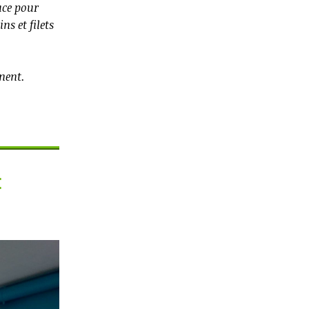
uce pour
s et filets
nnent.
: