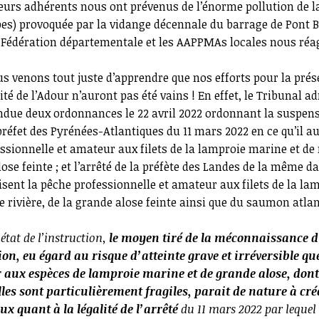
ieurs adhérents nous ont prévenus de l’énorme pollution de 
es) provoquée par la vidange décennale du barrage de Pont B
a Fédération départementale et les AAPPMAs locales nous réa
us venons tout juste d’apprendre que nos efforts pour la prés
ité de l’Adour n’auront pas été vains ! En effet, le Tribunal a
ndue deux ordonnances le 22 avril 2022 ordonnant la suspen
 préfet des Pyrénées-Atlantiques du 11 mars 2022 en ce qu’il au
ssionnelle et amateur aux filets de la lamproie marine et de r
ose feinte ; et l’arrêté de la préfète des Landes de la même da
risent la pêche professionnelle et amateur aux filets de la la
e rivière, de la grande alose feinte ainsi que du saumon atlan
’état de l’instruction,
le moyen tiré de la méconnaissance d
on, eu égard au risque d’atteinte grave et irréversible que
 aux espèces de lamproie marine et de grande alose, dont 
lles sont particulièrement fragiles, parait de nature à cr
ux quant à la légalité de l’arrêté
du 11 mars 2022 par lequel l