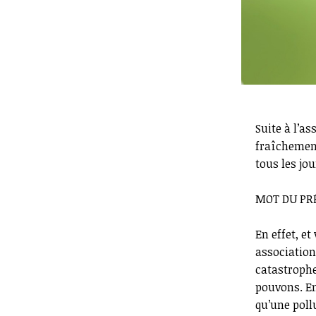
Suite à l’a
fraîchement
tous les jo
MOT DU PR
En effet, et
association
catastrophe
pouvons. En
qu’une poll