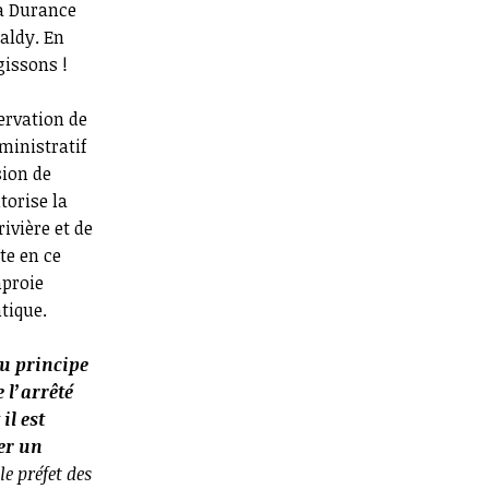
la Durance
aldy. En
gissons !
ervation de
dministratif
sion de
torise la
ivière et de
te en ce
mproie
tique.
u principe
 l’arrêté
il est
éer un
e préfet des