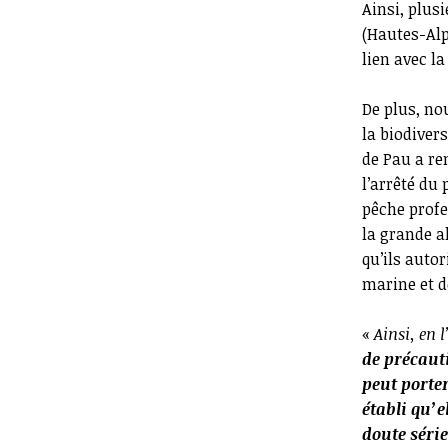
Ainsi, plus
(Hautes-Alp
lien avec l
De plus, no
la biodivers
de Pau a re
l’arrêté du
pêche profe
la grande al
qu’ils auto
marine et d
«
Ainsi, en l
de précauti
peut porter
établi qu’e
doute série