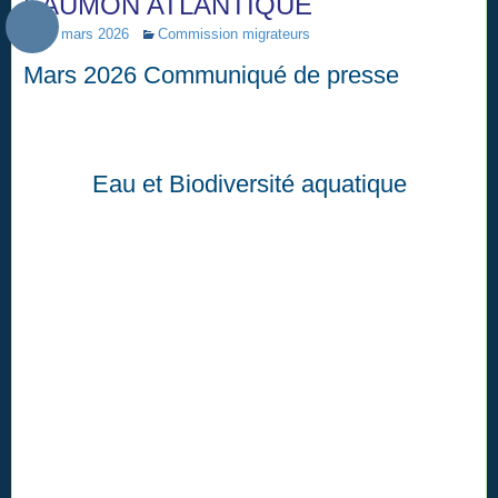
SAUMON ATLANTIQUE
13 mars 2026
Commission migrateurs
Mars 2026 Communiqué de presse
Eau et Biodiversité aquatique
4 mars 2026
Saumon atlantique : après l’interdiction de la pêche,
l’État va-t-il passer à la vitesse supérieure et prendre
les mesures pour lutter contre la disparition de cette
espèce emblématique menacée ?
Ces 5 dernières années, le saumon atlantique meurt en mer.
L’OCSAN (
Organisation de Conservation du Saumon de
l’Atlantique Nord
) relève que le taux de retour s’est effondré
de 90 % entre 1990 et aujourd’hui ! Pour la deuxième année,
l’État lance une consultation du 14/02/2026 au 08/03/2026