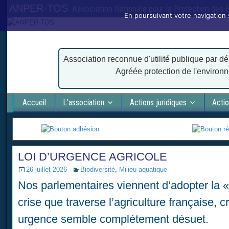
ANPER-TOS
Association Nationale pour la Protection des
En poursuivant votre navigation 
Association reconnue d'utilité publique par dé
Agréée protection de l'environ
Accueil
L’association
Actions juridiques
Actio
LOI D’URGENCE AGRICOLE
26 juillet 2026
Biodiversité
,
Milieu aquatique
Nos parlementaires viennent d’adopter la «
crise que traverse l’agriculture française, 
urgence semble complétement désuet.