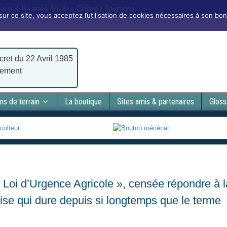
 Eaux & Rivières Truites, Ombres,Saumons
sur ce site, vous acceptez l’utilisation de cookies nécessaires à son bo
cret du 22 Avril 1985
nement
ns de terrain
La boutique
Sites amis & partenaires
Gloss
 Loi d’Urgence Agricole », censée répondre à l
crise qui dure depuis si longtemps que le terme