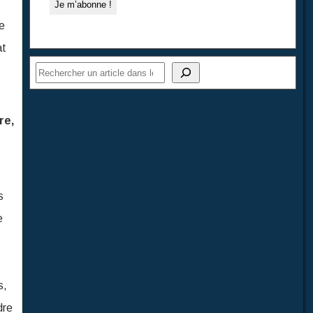
e
at
S
re,
s
e
s,
dre