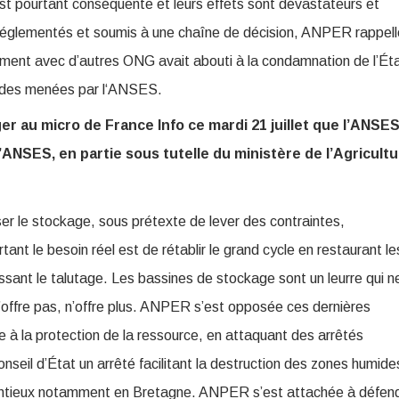
est pourtant conséquente et leurs effets sont dévastateurs et
églementés et soumis à une chaîne de décision, ANPER rappell
alement avec d’autres ONG avait abouti à la condamnation de l’Ét
cides menées par l‘ANSES.
r au micro de France Info ce mardi 21 juillet que l’ANSE
l’ANSES, en partie sous tutelle du ministère de l’Agricultu
iser le stockage, sous prétexte de lever des contraintes,
nt le besoin réel est de rétablir le grand cycle en restaurant le
ssant le talutage. Les bassines de stockage sont un leurre qui n
e n’offre pas, n’offre plus. ANPER s’est opposée ces dernières
e à la protection de la ressource, en attaquant des arrêtés
nseil d’État un arrêté facilitant la destruction des zones humide
tentieux notamment en Bretagne. ANPER s’est attachée à défen