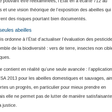
 pouvant être réexaminées, l’État en a écarté 712 au
s et une vision théorique de l’exposition des abeilles qui
norent des risques pourtant bien documentés.
seules abeilles
s ordonne à l’État d’actualiser l’évaluation des pesticid
ble de la biodiversité : vers de terre, insectes non cibl
ques.
 contient en réalité qu’une seule avancée : l’applicatio
FSA 2013 pour les abeilles domestiques et sauvages, ain
rtes un progrès, en particulier pour mieux prendre en
is elle ne permet pas de lutter de manière satisfaisante
 justice.