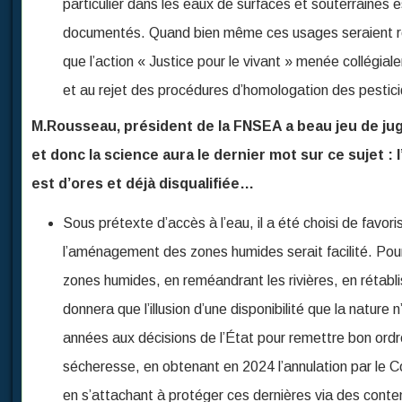
particulier dans les eaux de surfaces et souterraines 
documentés. Quand bien même ces usages seraient r
que l’action « Justice pour le vivant » menée collégi
et au rejet des procédures d’homologation des pesti
M.Rousseau, président de la FNSEA a beau jeu de juge
et donc la science aura le dernier mot sur ce sujet : 
est d’ores et déjà disqualifiée…
Sous prétexte d’accès à l’eau, il a été choisi de favor
l’aménagement des zones humides serait facilité. Pourta
zones humides, en reméandrant les rivières, en rétabli
donnera que l’illusion d’une disponibilité que la natur
années aux décisions de l’État pour remettre bon ordr
sécheresse, en obtenant en 2024 l’annulation par le Co
en s’attachant à protéger ces dernières via des con