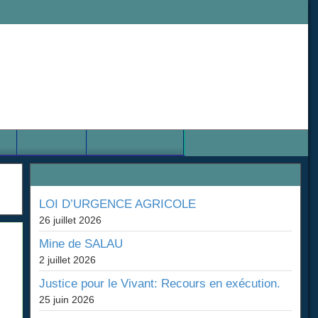
aire
Nous contacter
Les derniers articles
LOI D’URGENCE AGRICOLE
26 juillet 2026
Mine de SALAU
2 juillet 2026
çus
Justice pour le Vivant: Recours en exécution.
25 juin 2026