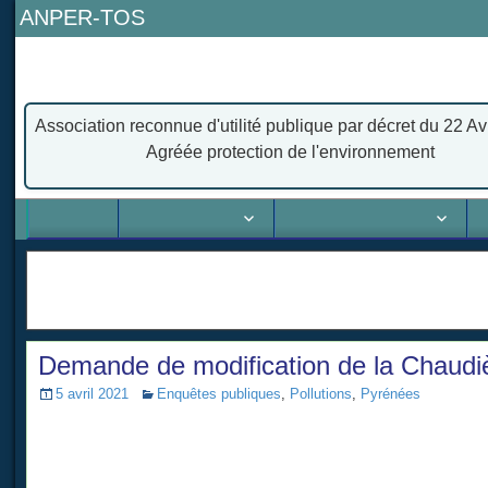
ANPER-TOS
Association Nationale pour la Protection des
Association reconnue d'utilité publique par décret du 22 Av
Agréée protection de l'environnement
Accueil
L’association
Actions juridiques
Actio
Demande de modification de la Chaudiè
5 avril 2021
Enquêtes publiques
,
Pollutions
,
Pyrénées
N
ous aurions pu passer au travers de cette enquête 
que cette ICPE (
Installation Classée pour la Protec
qualité de l’air mais également sur l ‘eau avec des r