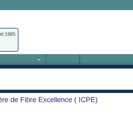
 Eaux & Rivières Truites, Ombres,Saumons
ril 1985
ns de terrain
La boutique
Sites amis & partenaires
Gloss
re de Fibre Excellence ( ICPE)
publique mais en y regardant de plus prés , nous nous sommes aper
tion de l’Environnement
) posait des problèmes non seulement sur la
ejets dans la Garonne dont la température dépassait plusieurs fois les