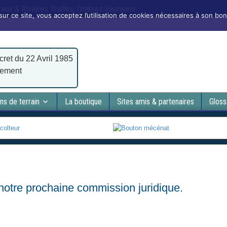
 Eaux & Rivières Truites, Ombres,Saumons
sur ce site, vous acceptez l’utilisation de cookies nécessaires à son bo
cret du 22 Avril 1985
nement
ns de terrain
La boutique
Sites amis & partenaires
Gloss
 notre prochaine commission juridique.