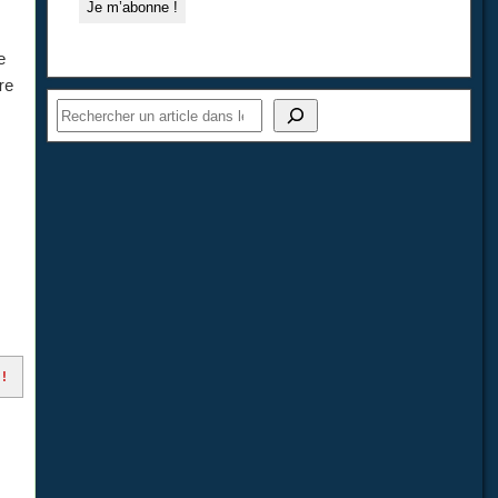
e
re
 !