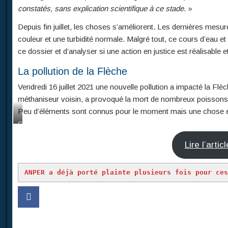
constatés, sans explication scientifique à ce stade
. »
Depuis fin juillet, les choses s’améliorent. Les dernières mes
couleur et une turbidité normale. Malgré tout, ce cours d’eau 
ce dossier et d’analyser si une action en justice est réalisable 
La pollution de la Flèche
Vendredi 16 juillet 2021 une nouvelle pollution a impacté la 
méthaniseur voisin, a provoqué la mort de nombreux poissons e
Peu d’éléments sont connus pour le moment mais une chose est su
C
r
é
Lire l’arti
d
i
ANPER a déjà porté plainte plusieurs fois pour ce
t
p
h
o
t
o