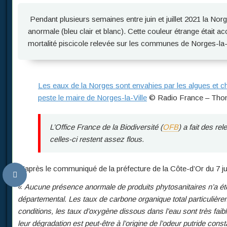
Pendant plusieurs semaines entre juin et juillet 2021 la Norges
anormale (bleu clair et blanc). Cette couleur étrange était 
mortalité piscicole relevée sur les communes de Norges-la-vi
Les eaux de la Norges sont envahies par les algues et ch
peste le maire de Norges-la-Ville
© Radio France – Thom
L’Office France de la Biodiversité
(
OFB
)
a fait des rel
celles-ci restent assez flous.
D’après le communiqué de la préfecture de la Côte-d’Or du 7 juil
«
Aucune présence anormale de produits phytosanitaires n’a été 
départemental. Les taux de carbone organique total particulièr
conditions, les taux d’oxygène dissous dans l’eau sont très faib
leur dégradation est peut-être à l’origine de l’odeur putride con