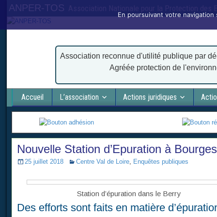
ANPER-TOS
Association Nationale pour la Protection des
En poursuivant votre navigation 
Association reconnue d'utilité publique par dé
Agréée protection de l'environ
Accueil
L’association
Actions juridiques
Actio
Nouvelle Station d’Epuration à Bourges
25 juillet 2018
Centre Val de Loire
,
Enquêtes publiques
Station d’épuration dans le Berry
Des efforts sont faits en matière d’épuratio