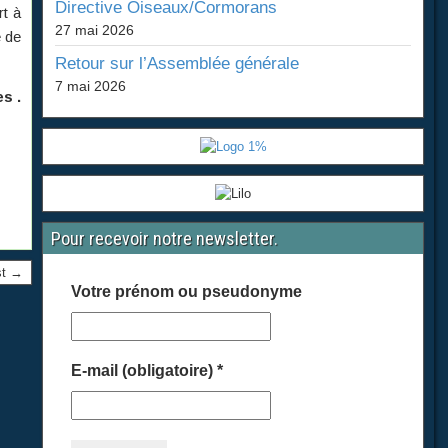
Directive Oiseaux/Cormorans
rt à
27 mai 2026
e de
Retour sur l’Assemblée générale
7 mai 2026
s .
Pour recevoir notre newsletter.
st →
Votre prénom ou pseudonyme
E-mail (obligatoire)
*