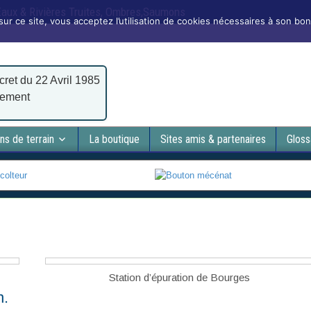
 Eaux & Rivières Truites, Ombres,Saumons
sur ce site, vous acceptez l’utilisation de cookies nécessaires à son bo
cret du 22 Avril 1985
nement
ns de terrain
La boutique
Sites amis & partenaires
Gloss
Station d’épuration de Bourges
n.