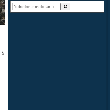
s à
s