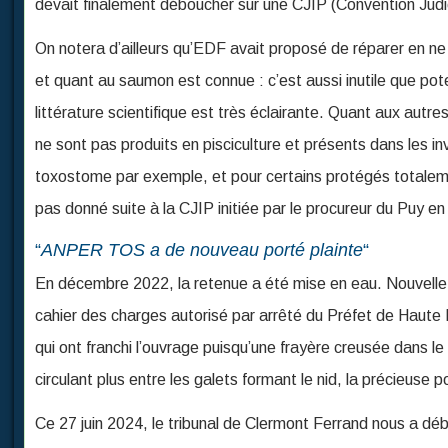
devait finalement déboucher sur une CJIP (Convention Judi
On notera d’ailleurs qu’EDF avait proposé de réparer en n
et quant au saumon est connue : c’est aussi inutile que pot
littérature scientifique est très éclairante. Quant aux autr
ne sont pas produits en pisciculture et présents dans les in
toxostome par exemple, et pour certains protégés totaleme
pas donné suite à la CJIP initiée par le procureur du Puy e
“
ANPER TOS a de nouveau porté plainte
“
En décembre 2022, la retenue a été mise en eau. Nouvelle 
cahier des charges autorisé par arrêté du Préfet de Haute
qui ont franchi l’ouvrage puisqu’une frayère creusée dans l
circulant plus entre les galets formant le nid, la précieu
Ce 27 juin 2024, le tribunal de Clermont Ferrand nous a déb