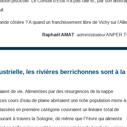
ation piscicole. Le Conseil d’État n’a pas cillé et, par son arbitra
il.
bande côtière ? A quand un franchissement libre de Vichy sur l’Allie
Raphaël AMAT
administrateur
ANPER T
strielle, les rivières berrichonnes sont à la
geaient de vie. Alimentées par des résurgences de la nappe
es cours d’eau de plaine abritaient une riche population mixte à
lassées en première catégorie couvraient un linéaire total de
courant à travers la Sologne, de même que l’Yèvre qui alimente