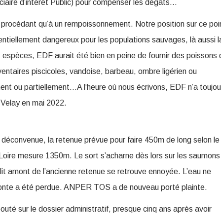
ciaire d’intérêt Public) pour compenser les dégâts…
e procédant qu’à un rempoissonnement. Notre position sur ce poi
entiellement dangereux pour les populations sauvages, là aussi l
es espèces, EDF aurait été bien en peine de fournir des poissons 
ventaires piscicoles, vandoise, barbeau, ombre ligérien ou
nt ou partiellement…A l‘heure où nous écrivons, EDF n’a toujou
n Velay en mai 2022.
déconvenue, la retenue prévue pour faire 450m de long selon le
 Loire mesure 1350m. Le sort s’acharne dès lors sur les saumons
e lit amont de l’ancienne retenue se retrouve ennoyée. L’eau ne
se ponte a été perdue. ANPER TOS a de nouveau porté plainte.
outé sur le dossier administratif, presque cinq ans après avoir