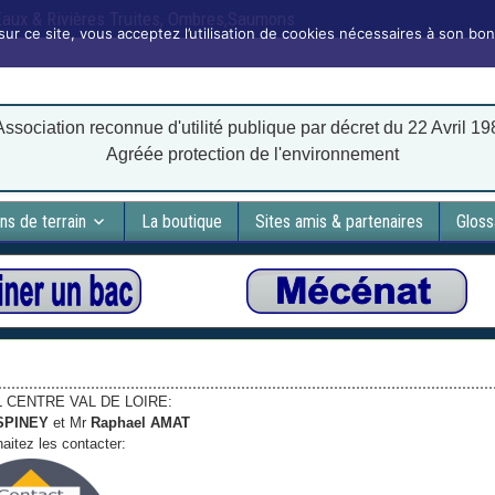
 Eaux & Rivières Truites, Ombres,Saumons
sur ce site, vous acceptez l’utilisation de cookies nécessaires à son bo
Association reconnue d'utilité publique par décret du 22 Avril 1
Agréée protection de l'environnement
ns de terrain
La boutique
Sites amis & partenaires
Gloss
 CENTRE VAL DE LOIRE:
ESPINEY
et Mr
Raphael AMAT
aitez les contacter: