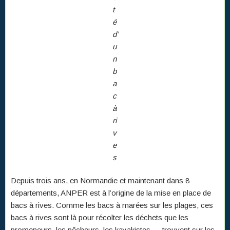
t
é
d’
u
n
b
a
c
à
ri
v
e
s
Depuis trois ans, en Normandie et maintenant dans 8
départements, ANPER est à l’origine de la mise en place de
bacs à rives. Comme les bacs à marées sur les plages, ces
bacs à rives sont là pour récolter les déchets que les
promeneurs, les pêcheurs, les kayakistes,… trouvent sur les