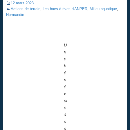
12 mars 2023
Actions de terrain
,
Les bacs à rives d'ANPER
,
Milieu aquatique
,
Normandie
U
n
e
b
é
n
é
v
ol
e
à
c
o