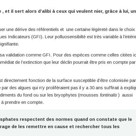
, et il sert alors d’alibi à ceux qui veulent nier, grâce à lui, u
er une dérive des référentiels et une certaine légèreté dans le choix
s Indicateurs (GFI). Leur polluosensibilté est très variable à l’intéri
gnifiante.
s sa validation comme GFI. Pour des espèces comme celles citées ic
diat de l’extinction que leur déclin pourrait être pris en compte par
est directement fonction de la surface susceptible d’être colonisée par
par des algues qui n’y proliféraient pas il y a 30 ans suffirait à expli
es sédiments du fond ou sur les bryophytes (mousses
fontinalis
) aussi
nt à prendre en compte.
 phosphates respectent des normes quand on constate que le
courage de les remettre en cause et rechercher tous les