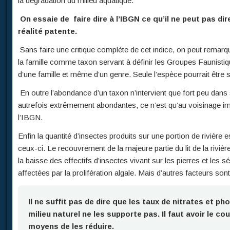
la dégradation du milieu aquatique.
On essaie de faire dire à l’IBGN ce qu’il ne peut pas dire 
réalité patente.
Sans faire une critique complète de cet indice, on peut remarqu
la famille comme taxon servant à définir les Groupes Faunistique
d’une famille et même d’un genre. Seule l’espèce pourrait être si
En outre l’abondance d’un taxon n’intervient que fort peu dan
autrefois extrêmement abondantes, ce n’est qu’au voisinage immé
l’IBGN.
Enfin la quantité d’insectes produits sur une portion de rivière 
ceux-ci. Le recouvrement de la majeure partie du lit de la rivière 
la baisse des effectifs d’insectes vivant sur les pierres et l
affectées par la prolifération algale. Mais d’autres facteurs so
Il ne suffit pas de dire que les taux de nitrates et
milieu naturel ne les supporte pas. Il faut avoir le 
moyens de les réduire.