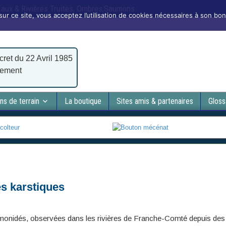
 Eaux & Rivières Truites, Ombres,Saumons
sur ce site, vous acceptez l’utilisation de cookies nécessaires à son bo
cret du 22 Avril 1985
nement
ns de terrain
La boutique
Sites amis & partenaires
Gloss
es karstiques
lmonidés, observées dans les rivières de Franche-Comté depuis des