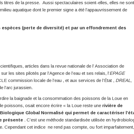
ds titres de la presse. Aussi spectaculaires soient-elles, elles ne son
 milieu aquatique dont le premier signe a été l’appauvrissement de
s espèces (perte de diversité) et par un effondrement des
entifiques, articles dans la revue nationale de l’ Association de
sur les sites pilotés par l’Agence de l’eau et ses relais, l’
EPAGE
E commission locale de l’eau , et aux services de l’État ,
DREAL
,
 l’arc jurassien.
erdire la baignade et la consommation des poissons de la Loue en
 de poissons, osait encore écrire « la Loue reste une
rivière de
e Biologique Global Normalisé qui permet de caractériser l’ét
ne présente
. C’est une méthode standardisée utilisée en hydrobiolo
e. Cependant cet indice ne rend pas compte, ou fort imparfaitement