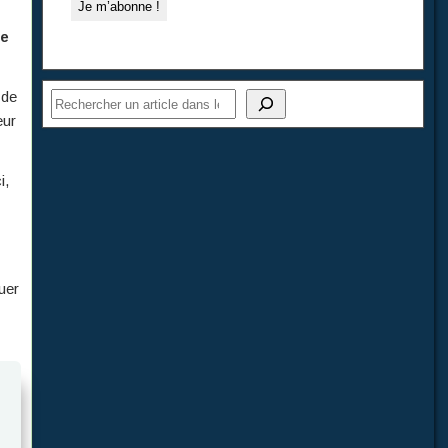
ne
 de
eur
i,
quer