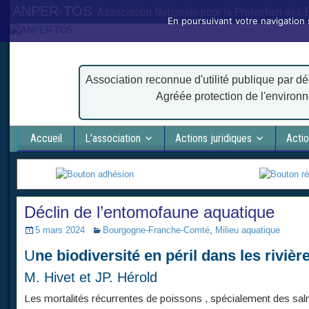
ANPER-TOS
Association Nationale pour la Protection des
En poursuivant votre navigation 
Association reconnue d'utilité publique par dé
Agréée protection de l'environ
Accueil
L’association
Actions juridiques
Actio
Déclin de l’entomofaune aquatique
5 mars 2024
Bourgogne-Franche-Comté
,
Milieu aquatique
U
ne biodiversité en péril dans les rivièr
M. Hivet et JP. Hérold
Les mortalités récurrentes de poissons , spécialement des sa