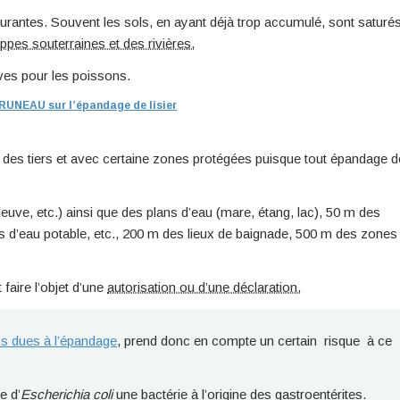
courantes. Souvent les sols, en ayant déjà trop accumulé, sont saturé
ppes souterraines et des rivières.
ves pour les poissons.
 PRUNEAU sur l’épandage de lisier
des tiers et avec certaine zones protégées puisque tout épandage d
fleuve, etc.) ainsi que des plans d’eau (mare, étang, lac), 50 m des
eurs d’eau potable, etc., 200 m des lieux de baignade, 500 m des zones
 faire l’objet d’une
autorisation ou d’une déclaration.
ns dues à l’épandage
, prend donc en compte un certain risque à ce
e d’
Escherichia coli
une bactérie à l’origine des gastroentérites.