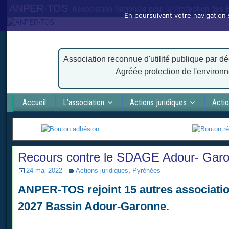
ANPER-TOS
Association Nationale pour la Protection des
En poursuivant votre navigation 
Association reconnue d'utilité publique par dé
Agréée protection de l'environ
Accueil
L’association
Actions juridiques
Actio
Recours contre le SDAGE Adour- Gar
24 mai 2022
Actions juridiques
,
Pyrénées
ANPER-TOS rejoint 15 autres associati
2027 Bassin Adour-Garonne.