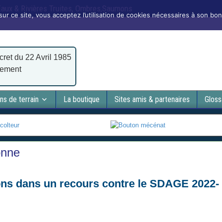
 Eaux & Rivières Truites, Ombres,Saumons
sur ce site, vous acceptez l’utilisation de cookies nécessaires à son bo
cret du 22 Avril 1985
nement
ns de terrain
La boutique
Sites amis & partenaires
Gloss
onne
ons dans un recours contre le SDAGE 2022-