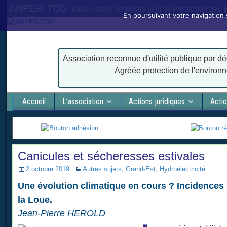
ANPER-TOS
Association Nationale pour la Protection des
En poursuivant votre navigation 
Association reconnue d'utilité publique par dé
Agréée protection de l'environ
Accueil
L’association
Actions juridiques
Actio
Canicules et sécheresses estivales
2 octobre 2019
Autres sujets
,
Grand-Est
,
Hydroéléctricité
Une évolution climatique en cours ? Incidences s
la Loue.
Jean-Pierre HEROLD