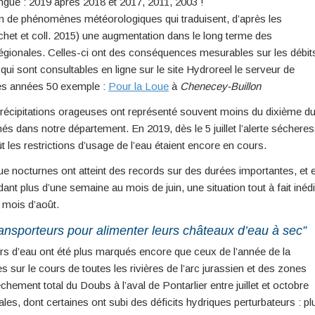
ongue : 2019 après 2018 et 2017, 2011, 2003 !
ion de phénomènes météorologiques qui traduisent, d’après les
chet et coll. 2015) une augmentation dans le long terme des
gionales. Celles-ci ont des conséquences mesurables sur les débit
sont consultables en ligne sur le site Hydroreel le serveur de
les années 50 exemple :
Pour la Loue
à
Chenecey-Buillon
es précipitations orageuses ont représenté souvent moins du dixième d
 dans notre département. En 2019, dès le 5 juillet l’alerte séchere
 les restrictions d’usage de l’eau étaient encore en cours.
e nocturnes ont atteint des records sur des durées importantes, et 
t plus d’une semaine au mois de juin, une situation tout à fait inédi
 mois d’août.
ansporteurs pour alimenter leurs châteaux d’eau à sec”
rs d’eau ont été plus marqués encore que ceux de l’année de la
s sur le cours de toutes les rivières de l’arc jurassien et des zones
chement total du Doubs à l’aval de Pontarlier entre juillet et octobre
es, dont certaines ont subi des déficits hydriques perturbateurs : pl