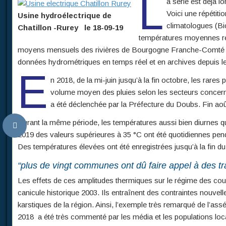
L
a série est déjà l
Voici une répétit
Usine hydroélectrique de
climatologues (Bi
Chatillon -Rurey le 18-09-19
températures moyennes ré
moyens mensuels des rivières de Bourgogne Franche-Comté qui 
données hydrométriques en temps réel et en archives depuis 
E
n 2018, de la mi-juin jusqu’à la fin octobre, les rar
volume moyen des pluies selon les secteurs concernés
a été déclenchée par la Préfecture du Doubs. Fin août
Durant la même période, les températures aussi bien diurnes qu
2019 des valeurs supérieures à 35 °C ont été quotidiennes pendan
Des températures élevées ont été enregistrées jusqu’à la fin du
“plus de vingt communes ont dû faire appel à des tr
Les effets de ces amplitudes thermiques sur le régime des cou
canicule historique 2003. Ils entraînent des contraintes nouvelle
karstiques de la région. Ainsi, l’exemple très remarqué de l’assé
2018 a été très commenté par les média et les populations local