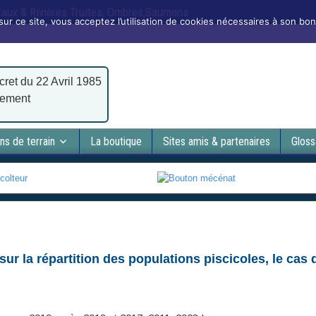
 Eaux & Rivières Truites, Ombres,Saumons
sur ce site, vous acceptez l’utilisation de cookies nécessaires à son bo
cret du 22 Avril 1985
nement
ns de terrain
La boutique
Sites amis & partenaires
Gloss
ur la répartition des populations piscicoles, le cas 