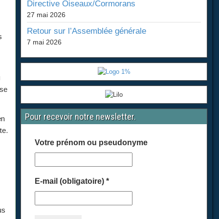
Directive Oiseaux/Cormorans
27 mai 2026
Retour sur l’Assemblée générale
s
7 mai 2026
u
sse
Pour recevoir notre newsletter.
en
te.
Votre prénom ou pseudonyme
E-mail (obligatoire)
*
us