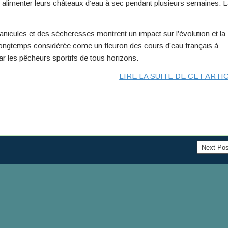
 alimenter leurs châteaux d’eau à sec pendant plusieurs semaines. 
anicules et des sécheresses montrent un impact sur l’évolution et la
té longtemps considérée come un fleuron des cours d’eau français à
ar les pêcheurs sportifs de tous horizons.
LIRE LA SUITE DE CET ARTI
Next Po