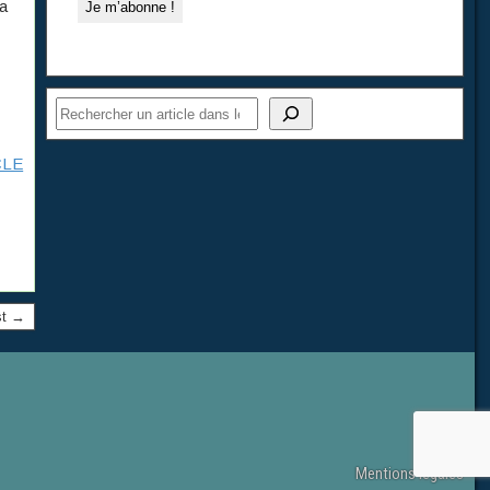
La
CLE
st →
Mentions légales