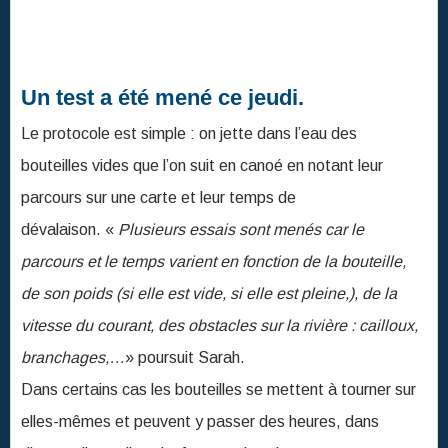
parcours sur une carte et leur temps de
dévalaison. «
Plusieurs essais sont menés car le
parcours et le temps varient en fonction de la bouteille,
de son poids (si elle est vide, si elle est pleine,), de la
vitesse du courant, des obstacles sur la rivière : cailloux,
branchages,…
» poursuit Sarah.
Dans certains cas les bouteilles se mettent à tourner sur
elles-mêmes et peuvent y passer des heures, dans
d’autres lieux elles s’enfoncent dans les eaux et
disparaissent de la surface. « Chaque bouteille est suivie
par un canoé et deux stagiaires qui notent le
comportement de la bouteille dans l’eau et la récupèrent
au bout des 2 km du parcours situé au pont de la roque.
Ce lieu a été choisi car il s’agit d’une boucle de la Vire et