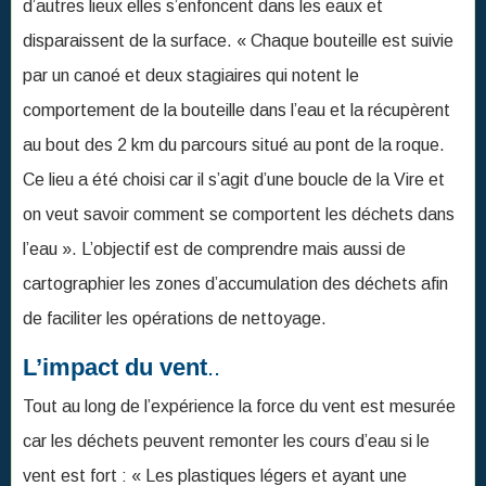
on veut savoir comment se comportent les déchets dans
l’eau ». L’objectif est de comprendre mais aussi de
cartographier les zones d’accumulation des déchets afin
de faciliter les opérations de nettoyage.
L’impact du vent
..
Tout au long de l’expérience la force du vent est mesurée
car les déchets peuvent remonter les cours d’eau si le
vent est fort : « Les plastiques légers et ayant une
grande surface sont plus facilement ralentis par le vent
voir repoussés vers l’amont et ils viennent alors s’échouer
dans certaines zones des berges d’où ils ne repartiront
qu’aux prochaines crues » poursuit Sarah. Certains
plastiques tombés dans l’eau ressortent alors sur les
berges et ne rejoindront l’embouchure que cet hiver ou si