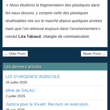
← Older Posts
Newer Posts →
Les derniers articles
LOI D’URGENCE AGRICOLE
26 juillet 2026
Mine de SALAU
2 juillet 2026
Justice pour le Vivant: Recours en exécution.
25 juin 2026
Directive Oiseaux/Cormorans
27 mai 2026
Retour sur l’Assemblée générale
7 mai 2026