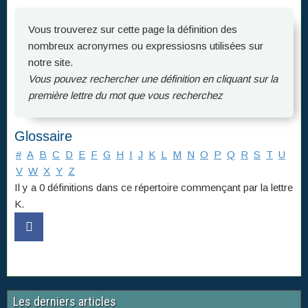
Vous trouverez sur cette page la définition des
nombreux acronymes ou expressiosns utilisées sur
notre site.
Vous pouvez rechercher une définition en cliquant sur la
première lettre du mot que vous recherchez
Glossaire
#
A
B
C
D
E
F
G
H
I
J
K
L
M
N
O
P
Q
R
S
T
U
V
W
X
Y
Z
Il y a 0 définitions dans ce répertoire commençant par la lettre
K.
Les derniers articles