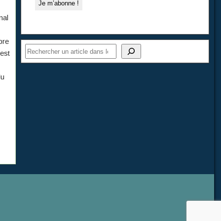
nal
bre
 est
du