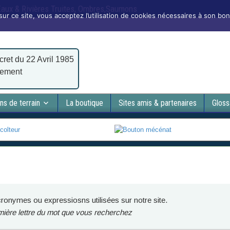
 Eaux & Rivières Truites, Ombres,Saumons
sur ce site, vous acceptez l’utilisation de cookies nécessaires à son bo
cret du 22 Avril 1985
nement
ns de terrain
La boutique
Sites amis & partenaires
Gloss
ronymes ou expressiosns utilisées sur notre site.
emière lettre du mot que vous recherchez