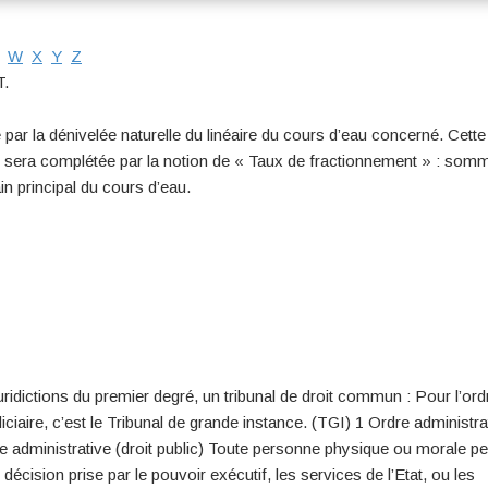
W
X
Y
Z
T.
 par la dénivelée naturelle du linéaire du cours d’eau concerné. Cette
gne sera complétée par la notion de « Taux de fractionnement » : som
in principal du cours d’eau.
juridictions du premier degré, un tribunal de droit commun : Pour l’ord
udiciaire, c’est le Tribunal de grande instance. (TGI) 1 Ordre administrat
re administrative (droit public) Toute personne physique ou morale pe
e décision prise par le pouvoir exécutif, les services de l’Etat, ou les