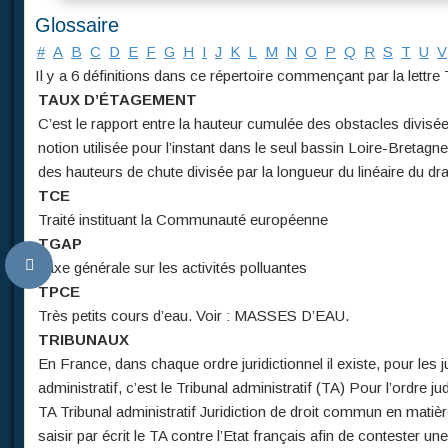
Glossaire
#
A
B
C
D
E
F
G
H
I
J
K
L
M
N
O
P
Q
R
S
T
U
V
Il y a 6 définitions dans ce répertoire commençant par la lettre 
TAUX D’ÉTAGEMENT
C’est le rapport entre la hauteur cumulée des obstacles divisée
notion utilisée pour l’instant dans le seul bassin Loire-Breta
des hauteurs de chute divisée par la longueur du linéaire du dra
TCE
Traité instituant la Communauté européenne
TGAP
Taxe générale sur les activités polluantes
TPCE
Très petits cours d’eau. Voir : MASSES D’EAU.
TRIBUNAUX
En France, dans chaque ordre juridictionnel il existe, pour les 
administratif, c’est le Tribunal administratif (TA) Pour l’ordre j
TA Tribunal administratif Juridiction de droit commun en matiè
saisir par écrit le TA contre l’Etat français afin de contester un